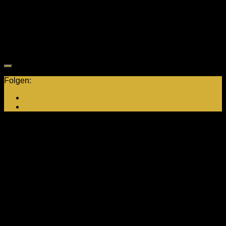
– U18)
17:00 Uhr bis 18:30 Uhr (weiblich und
Mittwoch
männlich U12)
20:00 Uhr bis 21:30 Uhr (männlich
Mittwoch
U18)
Folgen:
Neuste Beiträge