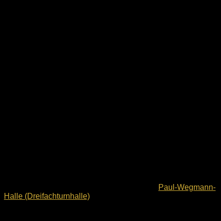
Wo trainieren wir:
Alle unsere Trainingseinheiten finden in der
Paul-Wegmann-
Halle (Dreifachturnhalle)
statt.
Trainingszeiten: