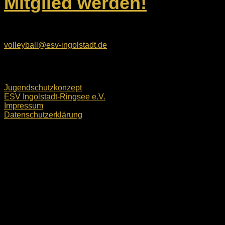
Mitglied werden!
E-Mail:
volleyball@esv-ingolstadt.de
Rechtliches
Jugendschutzkonzept
ESV Ingolstadt-Ringsee e.V.
Impressum
Datenschutzerklärung
ESV Ingolstadt-Ringsee e.V. © 2026. Alle Rechte
vorbehalten.