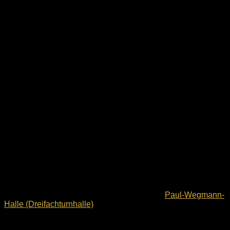
Wo trainieren wir:
Alle unsere Trainingseinheiten finden in der
Paul-Wegmann-
Halle (Dreifachturnhalle)
statt.
Trainingszeiten: