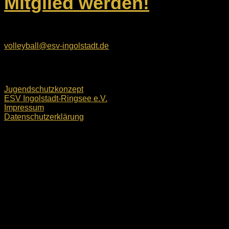
Mitglied werden!
E-Mail:
volleyball@esv-ingolstadt.de
Rechtliches
Jugendschutzkonzept
ESV Ingolstadt-Ringsee e.V.
Impressum
Datenschutzerklärung
ESV Ingolstadt-Ringsee e.V. © 2026. Alle Rechte
vorbehalten.