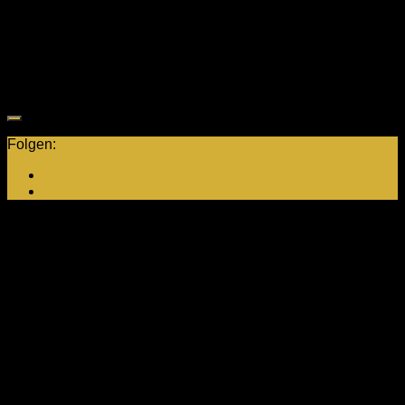
– U18)
17:00 Uhr bis 18:30 Uhr (weiblich und
Mittwoch
männlich U12)
20:00 Uhr bis 21:30 Uhr (männlich
Mittwoch
U18)
Folgen:
Neuste Beiträge