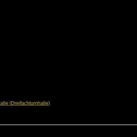
le (Dreifachturnhalle)
statt.