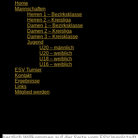
Home
Mannschaften
Herren 1 – Bezirksklasse
Herren 2 – Kreisliga
Damen 1 – Bezirksklasse
Damen 2 – Kreisliga
Damen 3 – Kreisklasse
Jugend
U20 – männlich
U20 – weiblich
U18 – weiblich
U16 – weiblich
ESV Turnier
Kontakt
Ergebnisse
Links
Mitglied werden
Home
Servus liebe Volleyballer,
herzlich Willkommen auf der Seite vom ESV Ingolstadt V