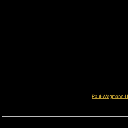
Wo trainieren wir:
Alle unsere Trainingseinheiten finden in der
Paul-Wegmann-Hal
Trainingszeiten:
Herren 1