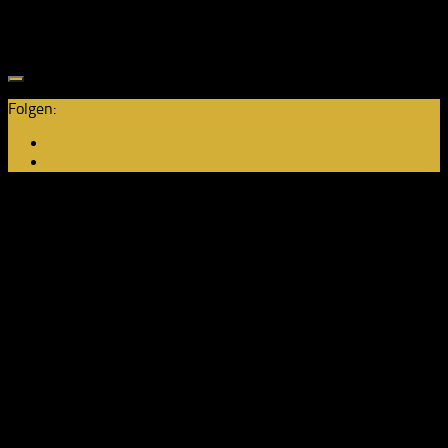
Montag
18:00 Uhr bis 20:00 Uhr
Freitag
19:15 Uhr bis 21:30 Uhr
Folgen:
Neuste Beiträge