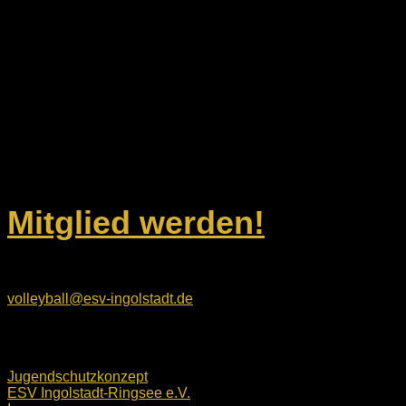
2
Dein Weg zu uns
ESV Ingolstadt-Ringsee e.V.
Geisenfelder Straße 1
85053 Ingolstadt
Unsere Kontaktdaten
Mitglied werden!
E-Mail:
volleyball@esv-ingolstadt.de
Rechtliches
Jugendschutzkonzept
ESV Ingolstadt-Ringsee e.V.