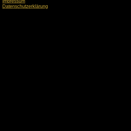
Impressum
Datenschutzerklärung
ESV Ingolstadt-Ringsee e.V. © 2026. Alle Rechte
vorbehalten.