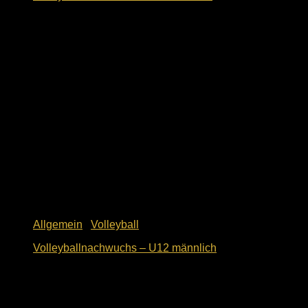
10. Mai 2018
Allgemein
/
Volleyball
Volleyballnachwuchs – U12 männlich
10. Mai 2018
Events