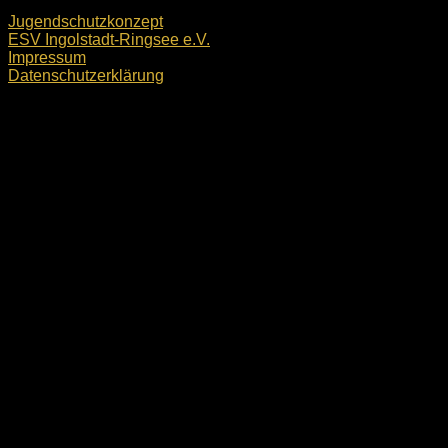
Jugendschutzkonzept
ESV Ingolstadt-Ringsee e.V.
Impressum
Datenschutzerklärung
ESV Ingolstadt-Ringsee e.V. © 2026. Alle Rechte
vorbehalten.