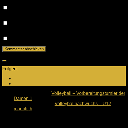
Name, E-Mail-Adresse und Website in diesem Browser
für meinen nächsten Kommentar speichern.
Benachrichtige mich über nachfolgende Kommentare via
E-Mail.
Benachrichtige mich über neue Beiträge via E-Mail.
Folgen:
Nächster Beitrag
Volleyball – Vorbereitungsturnier der
Damen 1
Vorheriger Beitrag
Volleyballnachwuchs – U12
männlich
Neuste Beiträge