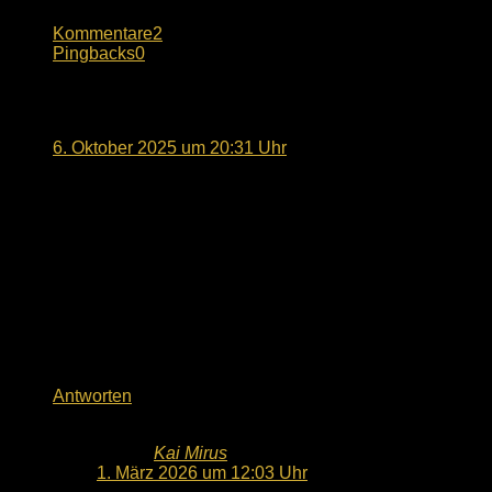
Kommentare
2
Pingbacks
0
Sinem Dede
sagt:
6. Oktober 2025 um 20:31 Uhr
Guten Abend
– Gibt es Wettkampfmannschaften im Bereich
Volleyball?
– Was sind die Anforderungen und Erwartungen für
Spieler in diesen Mannschaften?
– Wie kann ich mich für eine Wettkampfmannschaft
qualifizieren oder bewerben?
Viele Grüsse
Antworten
Kai Mirus
sagt:
1. März 2026 um 12:03 Uhr