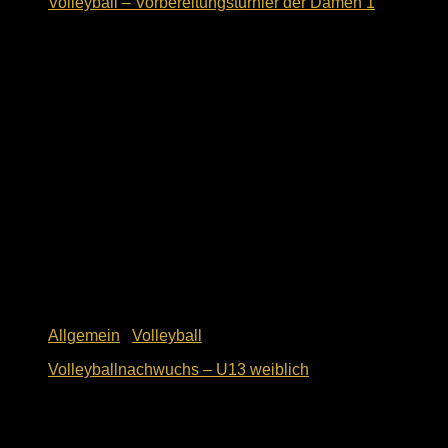
Volleyball – Vorbereitungsturnier der Damen 1
9. Oktober 2018
Allgemein
/
Volleyball
Volleyballnachwuchs – U13 weiblich
10. Mai 2018