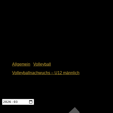
Allgemein
/
Volleyball
Volleyballnachwuchs – U12 männlich
10. Mai 2018
Events