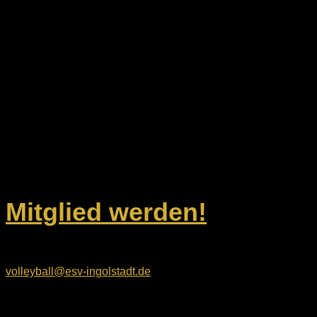
2
3
4
5
Dein Weg zu uns
ESV Ingolstadt-Ringsee e.V.
Geisenfelder Straße 1
85053 Ingolstadt
Unsere Kontaktdaten
Mitglied werden!
E-Mail:
volleyball@esv-ingolstadt.de
Rechtliches